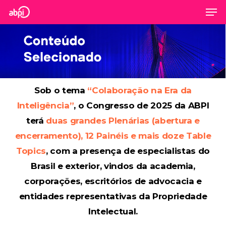
Men
Skip
to
Close
main
Menu
content
Sob o tema
“Colaboração na Era da
Inteligência”
, o Congresso de 2025 da ABPI
terá
duas grandes Plenárias (abertura e
encerramento), 12 Painéis e mais doze Table
Topics
, com a presença de especialistas do
Brasil e exterior, vindos da academia,
corporações, escritórios de advocacia e
entidades representativas da Propriedade
Intelectual.